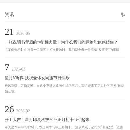
资讯
21
2026-05
一张说明书背后的“粘”性力量：为什么我们的标签能稳稳贴住？
【案例分析】在与每一位新客户初次接洽时，我们都会做一件看似“反直觉”的事情
7
2026-03
星月印刷科技祝全体女同胞节日快乐
春风送暖，万物复苏。在这个充满温柔与生机的三月，我们迎来了第116个“三八”国际
妇女节。
26
2026-02
开工大吉！星月印刷科技2026正月初十“旺”起来
今天是2026年2月26日，农历丙午马年正月初十。 清晨八点，公司大门口已是一派喜