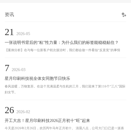
资讯
21
2026-05
一张说明书背后的“粘”性力量：为什么我们的标签能稳稳贴住？
【案例分析】在与每一位新客户初次接洽时，我们都会做一件看似“反直觉”的事情
7
2026-03
星月印刷科技祝全体女同胞节日快乐
春风送暖，万物复苏。在这个充满温柔与生机的三月，我们迎来了第116个“三八”国际
妇女节。
26
2026-02
开工大吉！星月印刷科技2026正月初十“旺”起来
今天是2026年2月26日，农历丙午马年正月初十。 清晨八点，公司大门口已是一派喜