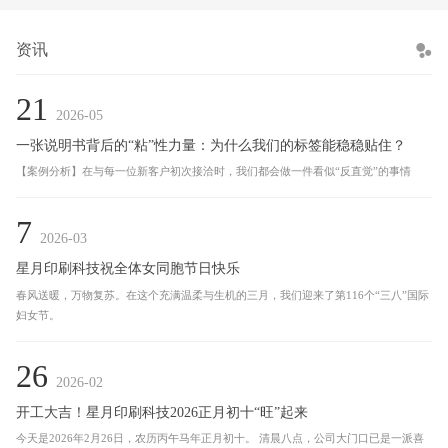
资讯
21
2026-05
一张说明书背后的“粘”性力量：为什么我们的标签能稳稳贴住？
【案例分析】在与每一位新客户初次接洽时，我们都会做一件看似“反直觉”的事情
7
2026-03
星月印刷科技祝全体女同胞节日快乐
春风送暖，万物复苏。在这个充满温柔与生机的三月，我们迎来了第116个“三八”国际
妇女节。
26
2026-02
开工大吉！星月印刷科技2026正月初十“旺”起来
今天是2026年2月26日，农历丙午马年正月初十。 清晨八点，公司大门口已是一派喜