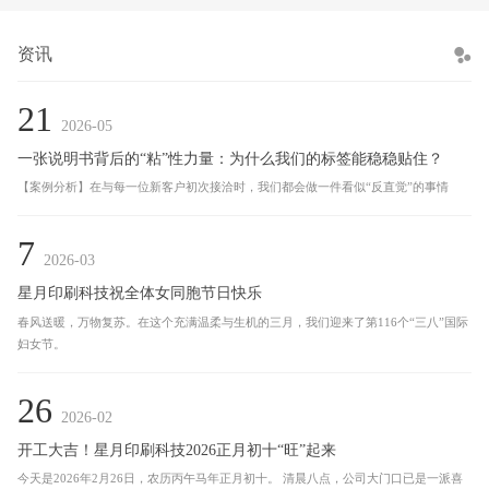
资讯
21
2026-05
一张说明书背后的“粘”性力量：为什么我们的标签能稳稳贴住？
【案例分析】在与每一位新客户初次接洽时，我们都会做一件看似“反直觉”的事情
7
2026-03
星月印刷科技祝全体女同胞节日快乐
春风送暖，万物复苏。在这个充满温柔与生机的三月，我们迎来了第116个“三八”国际
妇女节。
26
2026-02
开工大吉！星月印刷科技2026正月初十“旺”起来
今天是2026年2月26日，农历丙午马年正月初十。 清晨八点，公司大门口已是一派喜